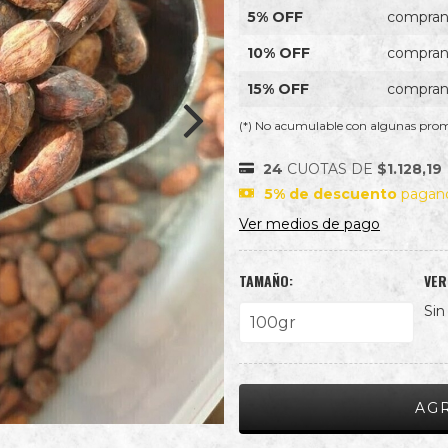
5% OFF
compran
10% OFF
compran
15% OFF
compran
(*) No acumulable con algunas pro
24
CUOTAS DE
$1.128,19
5% de descuento
pagand
Ver medios de pago
TAMAÑO:
VER
Sin