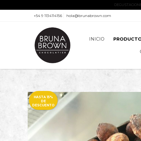
DEGUSTACIONES
+54 9 1134114156
hola@brunabrown.com
INICIO
PRODUCT
HASTA 15%
DE
DESCUENTO