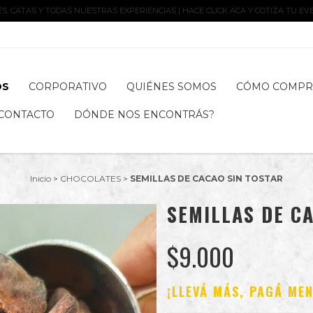
, CATAS Y TODAS NUESTRAS EXPERIENCIAS | HACE CLICK ACA Y COTIZA TU EV
OS
CORPORATIVO
QUIÉNES SOMOS
CÓMO COMPR
CONTACTO
DÓNDE NOS ENCONTRÁS?
Inicio
>
CHOCOLATES
>
SEMILLAS DE CACAO SIN TOSTAR
SEMILLAS DE C
$9.000
¡LLEVÁ MÁS, PAGÁ ME