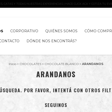
, CATAS Y TODAS NUESTRAS EXPERIENCIAS | HACE CLICK ACA Y COTIZA TU EV
OS
CORPORATIVO
QUIÉNES SOMOS
CÓMO COMPR
CONTACTO
DÓNDE NOS ENCONTRÁS?
Inicio
>
CHOCOLATES
>
CHOCOLATE BLANCO
>
ARANDANOS
ARANDANOS
ÚSQUEDA. POR FAVOR, INTENTÁ CON OTROS FILT
SEGUINOS