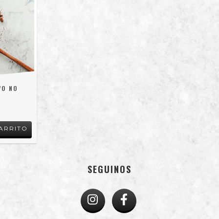
VO NO
O
ARRITO
SEGUINOS