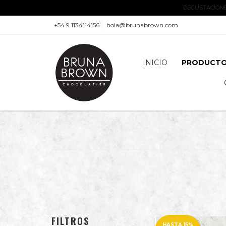
DEGUSTACIONES
+54 9 1134114156
hola@brunabrown.com
INICIO
PRODUCT
FILTROS
HASTA 15%