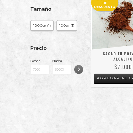
DE
DESCUENTO
Tamaño
1000gr (1)
100gr (1)
Precio
CACAO EN POL
ALCALIN
Desde
Hasta
$7.000
AGREGAR AL C