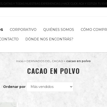
, CATAS Y TODAS NUESTRAS EXPERIENCIAS | HACE CLICK ACA Y COTIZA TU EV
OS
CORPORATIVO
QUIÉNES SOMOS
CÓMO COMPR
CONTACTO
DÓNDE NOS ENCONTRÁS?
Inicio
>
DERIVADOS DEL CACAO
>
cacao en polvo
CACAO EN POLVO
Ordenar por