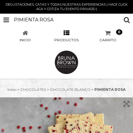
DEGUSTACIONES, CATAS Y TODAS NUESTRAS EXPERIENCIAS | HACE CLICK
ACA Y COTIZA TU EVENTO PRIVADO |
PIMIENTA ROSA
0
INICIO
PRODUCTOS
CARRITO
Inicio
>
CHOCOLATES
>
CHOCOLATE BLANCO
>
PIMIENTA ROSA